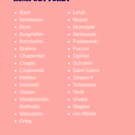
Bach
Lehár
Beethoven
Mozart
Bizet
Musorgski
Burgmüller
Noskowski
Boccherini
Paderewski
Brahms
Puccini
Charpentier
Ogiński
Chopin
Schubert
Czajkowski
Saint-Saëns
Delibes
Strauss II
Donizetti
Schumann
Gossec
Verdi
Mendelssohn-
Vivaldi
Bartholdy
Wagner
Moniuszko
von Weber
Grieg