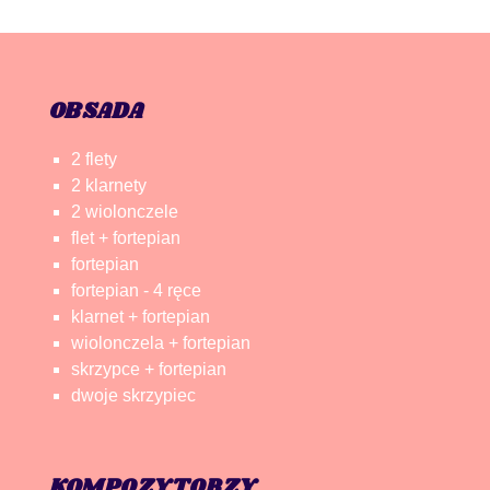
OBSADA
2 flety
2 klarnety
2 wiolonczele
flet + fortepian
fortepian
fortepian - 4 ręce
klarnet + fortepian
wiolonczela + fortepian
skrzypce + fortepian
dwoje skrzypiec
KOMPOZYTORZY