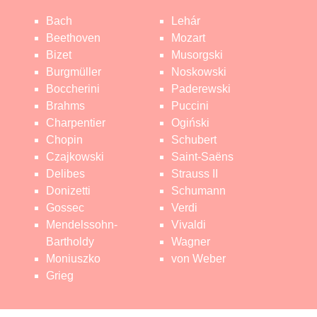
Bach
Lehár
Beethoven
Mozart
Bizet
Musorgski
Burgmüller
Noskowski
Boccherini
Paderewski
Brahms
Puccini
Charpentier
Ogiński
Chopin
Schubert
Czajkowski
Saint-Saëns
Delibes
Strauss II
Donizetti
Schumann
Gossec
Verdi
Mendelssohn-
Vivaldi
Bartholdy
Wagner
Moniuszko
von Weber
Grieg