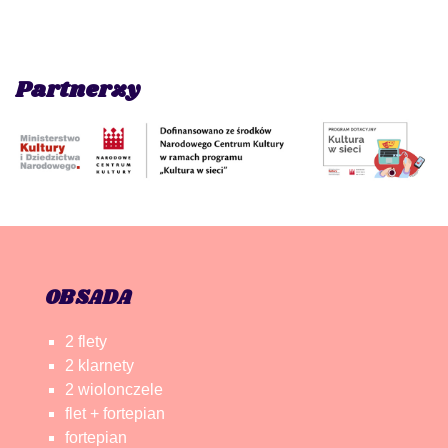
Partnerzy
OBSADA
2 flety
2 klarnety
2 wiolonczele
flet + fortepian
fortepian