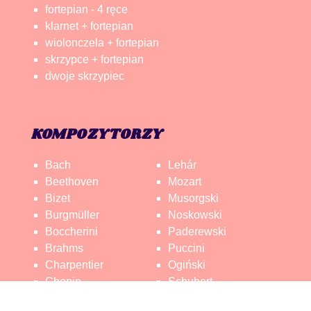
fortepian - 4 ręce
klarnet + fortepian
wiolonczela + fortepian
skrzypce + fortepian
dwoje skrzypiec
KOMPOZYTORZY
Bach
Lehár
Beethoven
Mozart
Bizet
Musorgski
Burgmüller
Noskowski
Boccherini
Paderewski
Brahms
Puccini
Charpentier
Ogiński
Chopin
Schubert
Czajkowski
Saint-Saëns