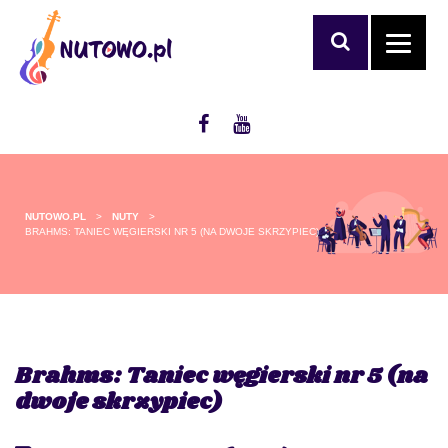
NUTOWO.PL
>
NUTY
>
BRAHMS: TANIEC WĘGIERSKI NR 5 (NA DWOJE SKRZYPIEC)
Brahms: Taniec węgierski nr 5 (na
dwoje skrzypiec)