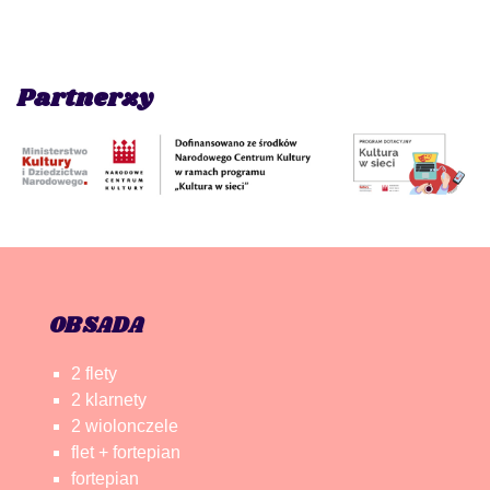
Partnerzy
OBSADA
2 flety
2 klarnety
2 wiolonczele
flet + fortepian
fortepian