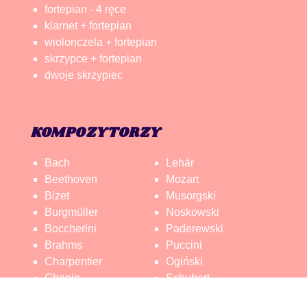
fortepian - 4 ręce
klarnet + fortepian
wiolonczela + fortepian
skrzypce + fortepian
dwoje skrzypiec
KOMPOZYTORZY
Bach
Lehár
Beethoven
Mozart
Bizet
Musorgski
Burgmüller
Noskowski
Boccherini
Paderewski
Brahms
Puccini
Charpentier
Ogiński
Chopin
Schubert
Czajkowski
Saint-Saëns